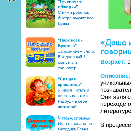
"
Гусенички-
обжорки
"
С ними ребенок
быстро выучит все
буквы.
«Даша и
"Паровозик
Буковка"
говори
Запоминаем слоги.
Ежедневный 5-
Возраст:
с
минутный
тренажер.
Описание
"Спящая
уникальны
красавица"
познавател
Учимся читать и
писать слогами.
Они являю
Разбуди в себе
переходе о
читателя!
литературе
Читаем словами
Игра основана на
В процессе
методике Глена