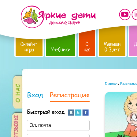
Онлайн-
О
Малыши
Д
игры
Учебники
нас
0-3 лет
Главная
/
Развивающ
Вход
Регистрация
Быстрый вход