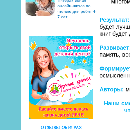
Интерактивная
многом
онлайн-школа по
чтению для ребят 4-
7 лет
Результат:
будет лучш
книг будет
Развивает
память, в
Формируе
осмысленно
Авторы:
ме
Наши см
ч
ОТЗЫВЫ ОБ ИГРАХ