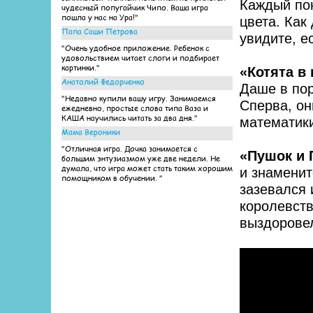
Каждый пон
чудесный попугайчик Чипо. Ваша игра
пошла у нас на Ура!"
цвета. Как
Папа Саши Петрова
увидите, е
"Очень удобное приложение. Ребенок с
удовольствием читает слоги и подбирает
картинки."
«Котята в
Анатолий Федорченко
Даше в пор
"Недавно купили вашу игру. Занимаемся
Сперва, он
ежедневно, простые слова типа Ваза и
КАША научились читать за два дня."
математик
Мама Вероники
"Отличная игра. Дочка занимается с
«Пушок и 
большим энтузиазмом уже две недели. Не
думала, что игра может стать таким хорошим
и знаменит
помощником в обучении. "
зазевался 
королевств
выздоровел