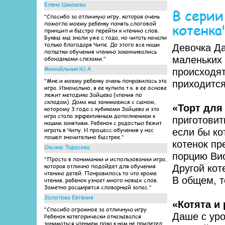
Елена Шмакова
В серии
"Спасибо за отличную игру, которая очень
помогла моему ребенку понять слоговой
котенка
принцип и быстро перейти к чтению слов.
Буквы мы знали уже с года, но читать начали
только благодаря Чипе. До этого все наши
Девочка Да
попытки обучения чтению заканчивались
маленьких 
обоюдными слезами."
Михайльчик Ю.А.
происходя
"Мне и моему ребенку очень понравилась эта
приходится
игра. Изначально, я ее купила т.к. в ее основе
лежит методика Зайцева (чтения по
складам). Дома мы занимаемся с сыном,
«Торт для
которому 3 года с кубиками Зайцева и эта
игра стала эффективным дополнением к
приготовит
нашим занятиям. Ребенок с радостью бежит
играть в Чипу. И процесс обучения у нас
если бы ко
пошел значительно быстрее."
котенок пр
Оксана Тарасова
порцию Вис
"Проста в понимании и использовании игра,
которая отлично подойдет для обучения
Другой кот
чтению детей. Понравилось то что кроме
В общем, т
чтения, ребенок узнает много новых слов.
Заметно расширятся словарный запас."
Золотова Евгения
«Котята и
"Спасибо огромное за отличную игру.
Даше с уро
Ребенок категорически отказывался
заниматься чтением пока к нам не прилетел