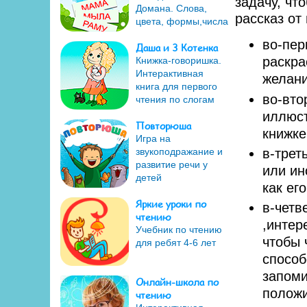
задачу, чт
Домана. Слова,
рассказ от
цвета, формы,числа
во-пер
Даша и 3 Котенка
раскра
Книжка-говоришка.
Интерактивная
желани
книга для первого
во-вто
чтения по слогам
иллюст
Повторюша
книжке
Игра на
в-трет
звукоподражание и
развитие речи у
или ин
детей
как ег
Яркие уроки по
в-четв
чтению
,интер
Учебник по чтению
чтобы 
для ребят 4-6 лет
способ
запоми
Онлайн-школа по
положи
чтению